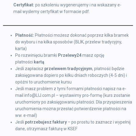
Certyfikat:
po szkoleniu wygenerujemy i na wskazany e-
mail wyślemy certyfikat w formacie pdf.
Płatność:
Płatności możesz dokonać poprzez kilka bramek
do wyboru i na kilka sposobów (BLIK, przelew tradycyjny,
karta)
Po rozwinięciu bramki
Przelewy24
masz opcję
płatności
kartą
Jeśli zapłacisz
przelewem tradycyjnym
, płatność będzie
zaksięgowana dopiero po kilku dniach roboczych (4-5 dni) i
opóźni to uruchomienie kursu
Jeśli masz problem z tymi formami płatności napisz na e-
mail info@LIJ.com.pl – wystawimy pro-formę (kurs zostanie
uruchomiony po zaksięgowaniu płatności. Dla przyspieszenia
uruchomienia można przesłać potwierdzenie płatności na
ww. e-mail)
Jeśli
potrzebujesz faktury
– po prostu to zaznacz i wypełnij
dane, otrzymasz fakturę w KSEF