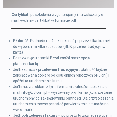
Certyfikat:
po szkoleniu wygenerujemy i na wskazany e-
mail wyślemy certyfikat w formacie pdf.
Płatność:
Płatności możesz dokonać poprzez kilka bramek
do wyboru i na kilka sposobów (BLIK, przelew tradycyjny,
karta)
Po rozwinięciu bramki
Przelewy24
masz opcję
płatności
kartą
Jeśli zapłacisz
przelewem tradycyjnym
, płatność będzie
zaksięgowana dopiero po kilku dniach roboczych (4-5 dni) i
opóźni to uruchomienie kursu
Jeśli masz problem z tymi formami płatności napisz na e-
mail info@LIJ.com.pl – wystawimy pro-formę (kurs zostanie
uruchomiony po zaksięgowaniu płatności. Dla przyspieszenia
uruchomienia można przesłać potwierdzenie płatności na
ww. e-mail)
Jeśli
potrzebujesz faktury
– po prostu to zaznacz i wypełnij